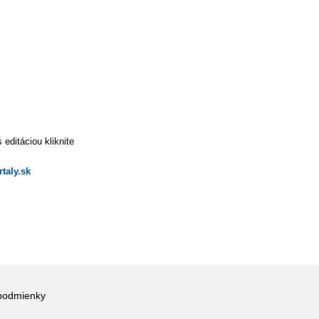
editáciou kliknite
taly.sk
podmienky