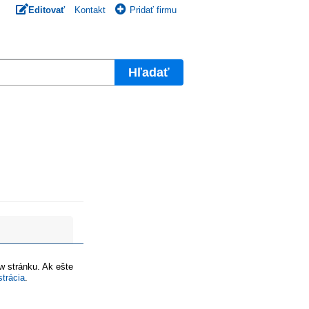
Editovať
Kontakt
Pridať firmu
Hľadať
ww stránku. Ak ešte
strácia
.