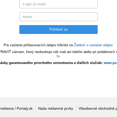
Pre zaslanie prihlasovacích údajov kliknite na
Žiadosť o zaslanie údajov.
VIŤ záznam, ktorý neobsahuje váš mail ani telefón alebo pri problémoch s 
tu
.
ávky garantovaného prioritného umiestnenia a ďalších služieb:
www.por
 reklama / Portaly.sk
Naše reklamné prvky
Všeobecné obchodné 