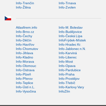
Info-Trenčín
Info-Trnava
Info-Žilina
Info-Zvolen
Atlasfirem.info
Info-M. Boleslav
Info-Brno.cz
Info-Budějovice
Info-Čechy
Info-Česká Lípa
Info-Děčín
InfoFrýdek-Místek
Info-Havířov
Info-Hradec Kr.
Info-Chomutov
Info-Jablonec n.N.
Info-Jihlava
Info-Karviná
Info-Kladno
Info-Liberec
Info-Morava
Info-Most
Info-Olomouc
Info-Opava
Info-Ostrava
Info-Pardubice
Info-Plzeň
Info-Praha
Info-Přerov
Info-Prostějov
Info-Teplice
Info-Třebíč
Info-Ústí n.L.
Info-Karlovy Vary
Info-Vysočina
InfoZlín