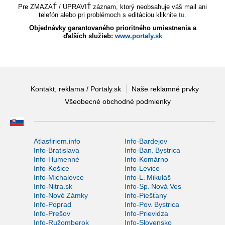
Pre ZMAZAŤ / UPRAVIŤ záznam, ktorý neobsahuje váš mail ani
telefón alebo pri problémoch s editáciou kliknite
tu
.
Objednávky garantovaného prioritného umiestnenia a
ďalších služieb:
www.portaly.sk
Kontakt, reklama / Portaly.sk
Naše reklamné prvky
Všeobecné obchodné podmienky
Atlasfiriem.info
Info-Bardejov
Info-Bratislava
Info-Ban. Bystrica
Info-Humenné
Info-Komárno
Info-Košice
Info-Levice
Info-Michalovce
Info-L. Mikuláš
Info-Nitra.sk
Info-Sp. Nová Ves
Info-Nové Zámky
Info-Piešťany
Info-Poprad
Info-Pov. Bystrica
Info-Prešov
Info-Prievidza
Info-Ružomberok
Info-Slovensko