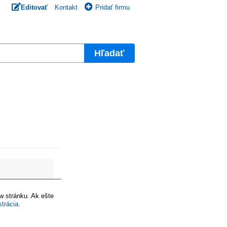
Editovať
Kontakt
Pridať firmu
Hľadať
ww stránku. Ak ešte
strácia
.