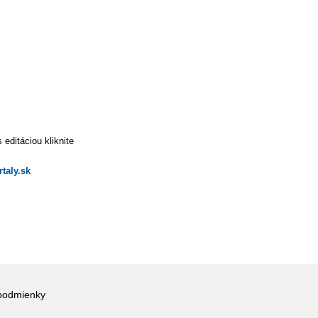
editáciou kliknite
taly.sk
podmienky