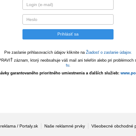
Pre zaslanie prihlasovacích údajov kliknite na
Žiadosť o zaslanie údajov.
VIŤ záznam, ktorý neobsahuje váš mail ani telefón alebo pri problémoch s 
tu
.
ávky garantovaného prioritného umiestnenia a ďalších služieb:
www.por
 reklama / Portaly.sk
Naše reklamné prvky
Všeobecné obchodné 