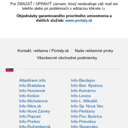
Pre ZMAZAŤ / UPRAVIŤ záznam, ktorý neobsahuje váš mail ani
telefón alebo pri problémoch s editáciou kliknite
tu
.
Objednávky garantovaného prioritného umiestnenia a
ďalších služieb:
www.portaly.sk
Kontakt, reklama / Portaly.sk
Naše reklamné prvky
Všeobecné obchodné podmienky
Atlasfiriem.info
Info-Bardejov
Info-Bratislava
Info-Ban. Bystrica
Info-Humenné
Info-Komárno
Info-Košice
Info-Levice
Info-Michalovce
Info-L. Mikuláš
Info-Nitra.sk
Info-Sp. Nová Ves
Info-Nové Zámky
Info-Piešťany
Info-Poprad
Info-Pov. Bystrica
Info-Prešov
Info-Prievidza
Info-Ružomberok
Info-Slovensko