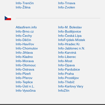
Info-Trenčín
Info-Trnava
Info-Žilina
Info-Zvolen
Atlasfirem.info
Info-M. Boleslav
Info-Brno.cz
Info-Budějovice
Info-Čechy
Info-Česká Lípa
Info-Děčín
InfoFrýdek-Místek
Info-Havířov
Info-Hradec Kr.
Info-Chomutov
Info-Jablonec n.N.
Info-Jihlava
Info-Karviná
Info-Kladno
Info-Liberec
Info-Morava
Info-Most
Info-Olomouc
Info-Opava
Info-Ostrava
Info-Pardubice
Info-Plzeň
Info-Praha
Info-Přerov
Info-Prostějov
Info-Teplice
Info-Třebíč
Info-Ústí n.L.
Info-Karlovy Vary
Info-Vysočina
InfoZlín