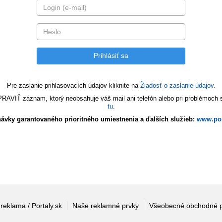
Pre zaslanie prihlasovacích údajov kliknite na
Žiadosť o zaslanie údajov.
VIŤ záznam, ktorý neobsahuje váš mail ani telefón alebo pri problémoch s 
tu
.
ávky garantovaného prioritného umiestnenia a ďalších služieb:
www.por
 reklama / Portaly.sk
Naše reklamné prvky
Všeobecné obchodné 