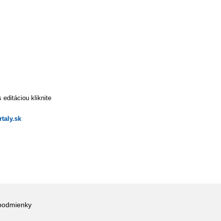
editáciou kliknite
taly.sk
podmienky