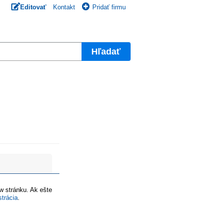
Editovať
Kontakt
Pridať firmu
Hľadať
ww stránku. Ak ešte
strácia
.