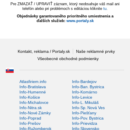
Pre ZMAZAŤ / UPRAVIŤ záznam, ktorý neobsahuje váš mail ani
telefón alebo pri problémoch s editáciou kliknite
tu
.
Objednávky garantovaného prioritného umiestnenia a
ďalších služieb:
www.portaly.sk
Kontakt, reklama / Portaly.sk
Naše reklamné prvky
Všeobecné obchodné podmienky
Atlasfiriem.info
Info-Bardejov
Info-Bratislava
Info-Ban. Bystrica
Info-Humenné
Info-Komárno
Info-Košice
Info-Levice
Info-Michalovce
Info-L. Mikuláš
Info-Nitra.sk
Info-Sp. Nová Ves
Info-Nové Zámky
Info-Piešťany
Info-Poprad
Info-Pov. Bystrica
Info-Prešov
Info-Prievidza
Info-Ružomberok
Info-Slovensko