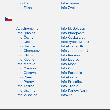
Info-Trenčín
Info-Trnava
Info-Žilina
Info-Zvolen
Atlasfirem.info
Info-M. Boleslav
Info-Brno.cz
Info-Budějovice
Info-Čechy
Info-Česká Lípa
Info-Děčín
InfoFrýdek-Místek
Info-Havířov
Info-Hradec Kr.
Info-Chomutov
Info-Jablonec n.N.
Info-Jihlava
Info-Karviná
Info-Kladno
Info-Liberec
Info-Morava
Info-Most
Info-Olomouc
Info-Opava
Info-Ostrava
Info-Pardubice
Info-Plzeň
Info-Praha
Info-Přerov
Info-Prostějov
Info-Teplice
Info-Třebíč
Info-Ústí n.L.
Info-Karlovy Vary
Info-Vysočina
InfoZlín