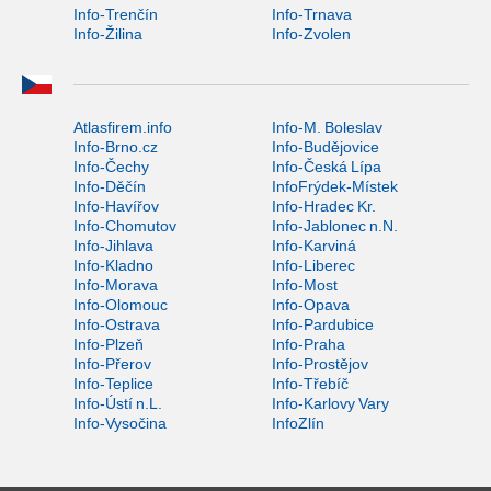
Info-Trenčín
Info-Trnava
Info-Žilina
Info-Zvolen
Atlasfirem.info
Info-M. Boleslav
Info-Brno.cz
Info-Budějovice
Info-Čechy
Info-Česká Lípa
Info-Děčín
InfoFrýdek-Místek
Info-Havířov
Info-Hradec Kr.
Info-Chomutov
Info-Jablonec n.N.
Info-Jihlava
Info-Karviná
Info-Kladno
Info-Liberec
Info-Morava
Info-Most
Info-Olomouc
Info-Opava
Info-Ostrava
Info-Pardubice
Info-Plzeň
Info-Praha
Info-Přerov
Info-Prostějov
Info-Teplice
Info-Třebíč
Info-Ústí n.L.
Info-Karlovy Vary
Info-Vysočina
InfoZlín