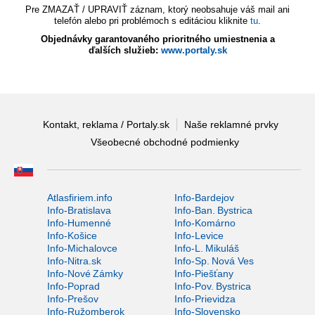
Pre ZMAZAŤ / UPRAVIŤ záznam, ktorý neobsahuje váš mail ani
telefón alebo pri problémoch s editáciou kliknite
tu
.
Objednávky garantovaného prioritného umiestnenia a
ďalších služieb:
www.portaly.sk
Kontakt, reklama / Portaly.sk
Naše reklamné prvky
Všeobecné obchodné podmienky
Atlasfiriem.info
Info-Bardejov
Info-Bratislava
Info-Ban. Bystrica
Info-Humenné
Info-Komárno
Info-Košice
Info-Levice
Info-Michalovce
Info-L. Mikuláš
Info-Nitra.sk
Info-Sp. Nová Ves
Info-Nové Zámky
Info-Piešťany
Info-Poprad
Info-Pov. Bystrica
Info-Prešov
Info-Prievidza
Info-Ružomberok
Info-Slovensko