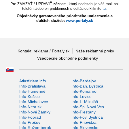
Pre ZMAZAŤ / UPRAVIŤ záznam, ktorý neobsahuje váš mail ani
telefón alebo pri problémoch s editáciou kliknite
tu
.
Objednávky garantovaného prioritného umiestnenia a
ďalších služieb:
www.portaly.sk
Kontakt, reklama / Portaly.sk
Naše reklamné prvky
Všeobecné obchodné podmienky
Atlasfiriem.info
Info-Bardejov
Info-Bratislava
Info-Ban. Bystrica
Info-Humenné
Info-Komárno
Info-Košice
Info-Levice
Info-Michalovce
Info-L. Mikuláš
Info-Nitra.sk
Info-Sp. Nová Ves
Info-Nové Zámky
Info-Piešťany
Info-Poprad
Info-Pov. Bystrica
Info-Prešov
Info-Prievidza
Info-Ružomberok
Info-Slovensko