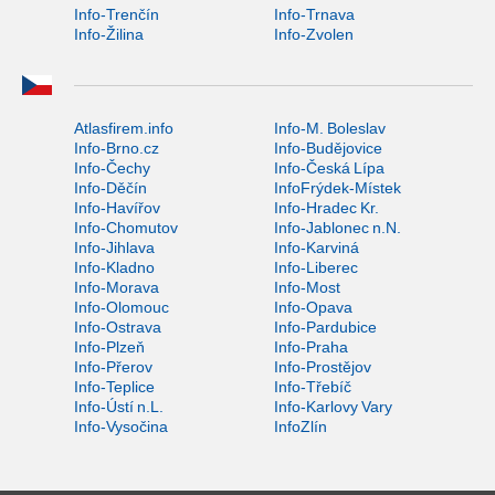
Info-Trenčín
Info-Trnava
Info-Žilina
Info-Zvolen
Atlasfirem.info
Info-M. Boleslav
Info-Brno.cz
Info-Budějovice
Info-Čechy
Info-Česká Lípa
Info-Děčín
InfoFrýdek-Místek
Info-Havířov
Info-Hradec Kr.
Info-Chomutov
Info-Jablonec n.N.
Info-Jihlava
Info-Karviná
Info-Kladno
Info-Liberec
Info-Morava
Info-Most
Info-Olomouc
Info-Opava
Info-Ostrava
Info-Pardubice
Info-Plzeň
Info-Praha
Info-Přerov
Info-Prostějov
Info-Teplice
Info-Třebíč
Info-Ústí n.L.
Info-Karlovy Vary
Info-Vysočina
InfoZlín