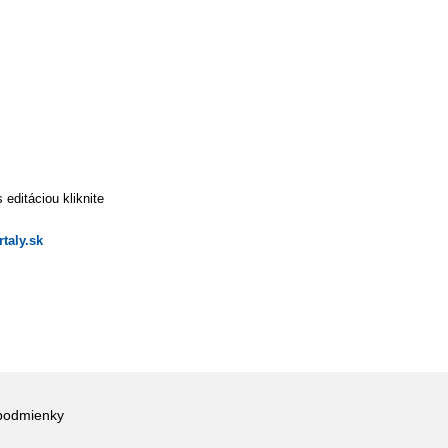
editáciou kliknite
taly.sk
podmienky