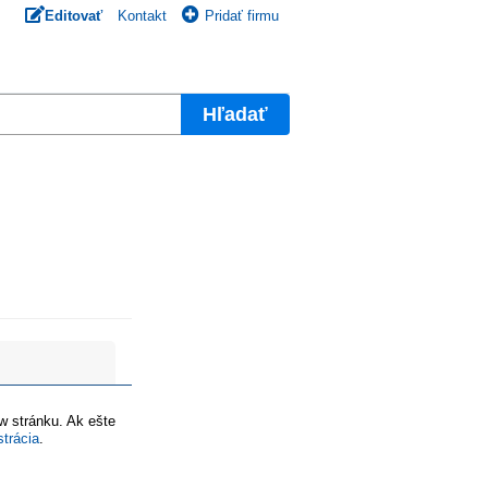
Editovať
Kontakt
Pridať firmu
Hľadať
ww stránku. Ak ešte
strácia
.