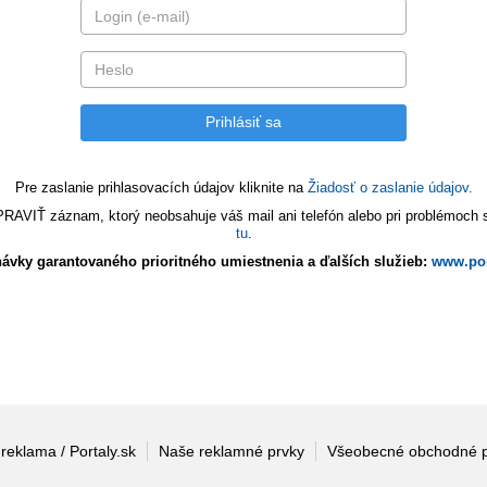
Pre zaslanie prihlasovacích údajov kliknite na
Žiadosť o zaslanie údajov.
VIŤ záznam, ktorý neobsahuje váš mail ani telefón alebo pri problémoch s 
tu
.
ávky garantovaného prioritného umiestnenia a ďalších služieb:
www.por
 reklama / Portaly.sk
Naše reklamné prvky
Všeobecné obchodné 