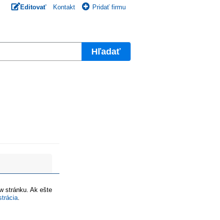
Editovať
Kontakt
Pridať firmu
Hľadať
ww stránku. Ak ešte
strácia
.