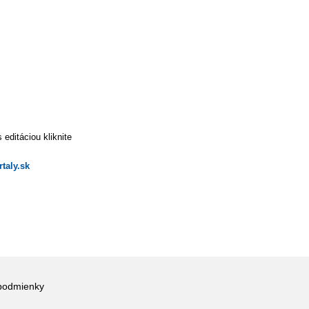
editáciou kliknite
taly.sk
podmienky