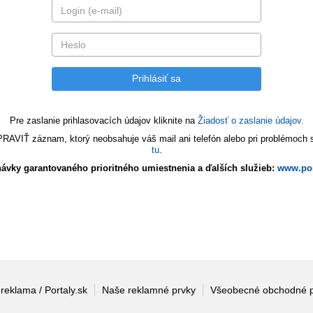
Pre zaslanie prihlasovacích údajov kliknite na
Žiadosť o zaslanie údajov.
VIŤ záznam, ktorý neobsahuje váš mail ani telefón alebo pri problémoch s 
tu
.
ávky garantovaného prioritného umiestnenia a ďalších služieb:
www.por
 reklama / Portaly.sk
Naše reklamné prvky
Všeobecné obchodné 